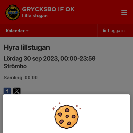
GRYCKSBO IF OK
Lilla stugan
Logga in
Kalender
Hyra lillstugan
Lördag 30 sep 2023, 00:00-23:59
Strömbo
Samling: 00:00