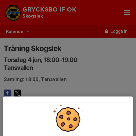
GRYCKSBO IF OK
Skogslek
Logga in
Kalender
Träning Skogslek
Torsdag 4 jun, 18:00-19:00
Tansvallen
Samling: 18:00, Tansvallen