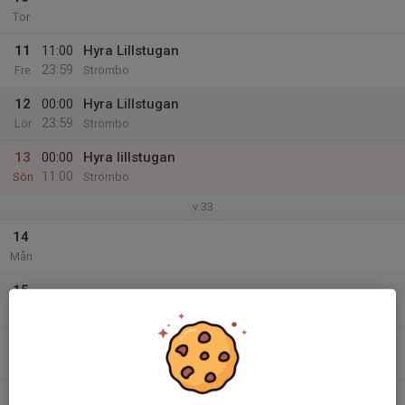
Tor
11
11:00
Hyra Lillstugan
23:59
Fre
Strömbo
12
00:00
Hyra Lillstugan
23:59
Lör
Strömbo
13
00:00
Hyra lillstugan
11:00
Sön
Strömbo
v.33
14
Mån
15
Tis
16
Ons
17