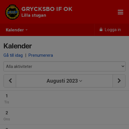
GRYCKSBO IF OK
Lilla stugan
Logga in
Kalender
Kalender
Gå till idag
|
Prenumerera
Augusti 2023
1
Tis
2
Ons