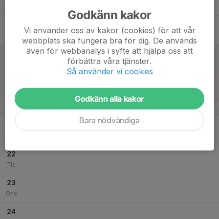
Tor
Godkänn kakor
18
Vi använder oss av kakor (cookies) för att vår
Fre
webbplats ska fungera bra för dig. De används
även för webbanalys i syfte att hjälpa oss att
19
11:00
Hyra Lillstugan
förbättra våra tjänster.
23:59
Lör
Strömbo
Så använder vi cookies
20
00:00
Hyra Lillstugan
11:00
Sön
Strömbo
Godkänn alla kakor
v.34
Bara nödvändiga
21
Mån
22
Tis
23
Ons
24