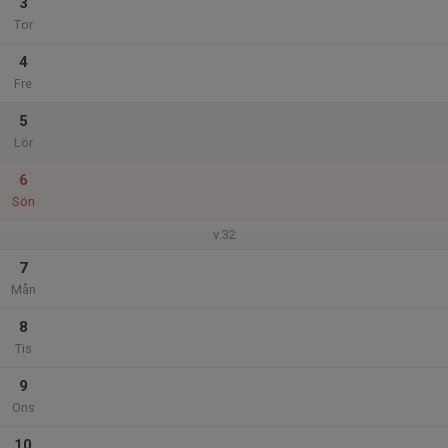
3
Tor
4
Fre
5
Lör
6
Sön
v.32
7
Mån
8
Tis
9
Ons
10