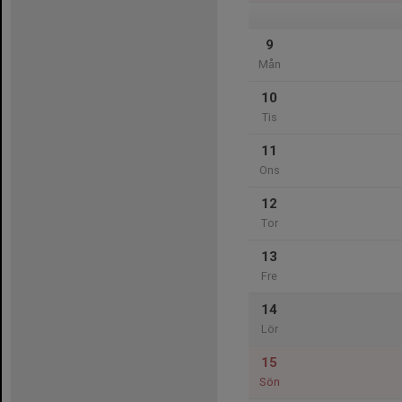
9
Mån
10
Tis
11
Ons
12
Tor
13
Fre
14
Lör
15
Sön