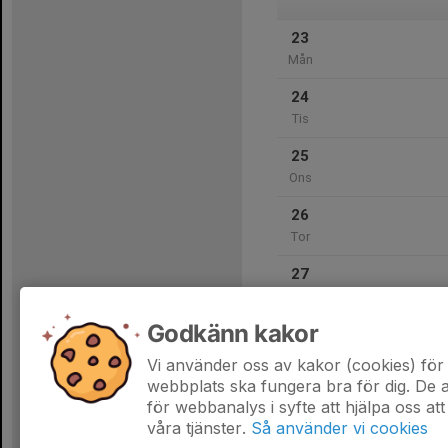
23
Mån
24
Tis
25
Ons
26
Tor
27
Fre
Godkänn kakor
28
Lör
Vi använder oss av kakor (cookies) för 
webbplats ska fungera bra för dig. De
för webbanalys i syfte att hjälpa oss att
våra tjänster.
Så använder vi cookies