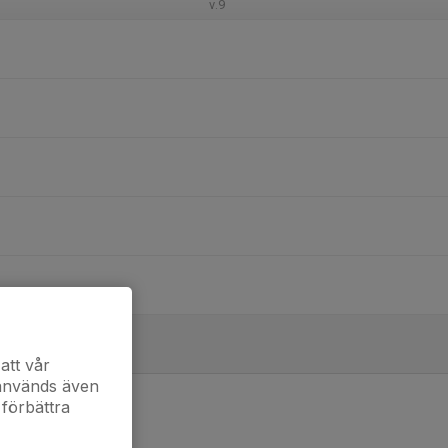
v.9
att vår
 används även
 förbättra