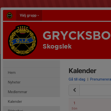
Välj grupp
GRYCKSBO 
Skogslek
Kalender
Hem
Gå till idag
|
Prenumerer
Nyheter
Medlemmar
Kalender
1
Sön