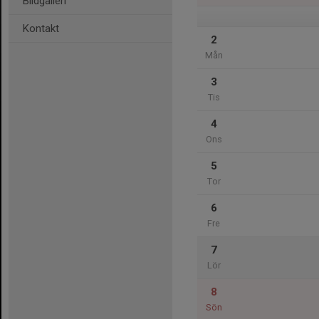
Bildgalleri
Kontakt
2
Mån
3
Tis
4
Ons
5
Tor
6
Fre
7
Lör
8
Sön