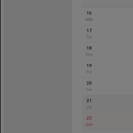
16
Mån
17
Tis
18
Ons
19
Tor
20
Fre
21
Lör
22
Sön