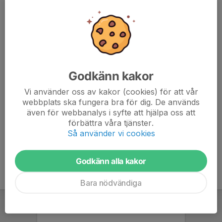
MEJLA PDF-FAKTUROR TILL
grycksboif.orientering@gmail.com
FÖRENINGSNUMMER
35739-28
ORG. NUMMER
883202-5236
Godkänn kakor
BANKGIRO
Vi använder oss av kakor (cookies) för att vår
5098-1125
webbplats ska fungera bra för dig. De används
även för webbanalys i syfte att hjälpa oss att
SWISH-NUMMER
förbättra våra tjänster.
1233828779
Så använder vi cookies
Godkänn alla kakor
Bara nödvändiga