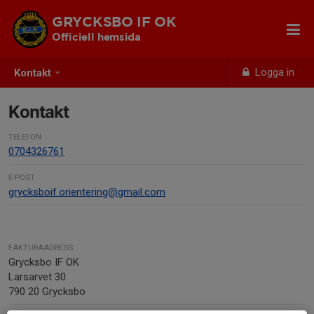
GRYCKSBO IF OK
Officiell hemsida
Logga in
Kontakt
Kontakt
TELEFON
0704326761
E-POST
grycksboif.orientering@gmail.com
FAKTURAADRESS
Grycksbo IF OK
Larsarvet 30
790 20 Grycksbo