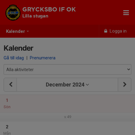
GRYCKSBO IF OK
Lilla stugan
Logga in
Kalender
Kalender
Gå till idag
|
Prenumerera
December 2024
1
Sön
v.49
2
Mån