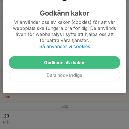
17
Godkänn kakor
Tis
Vi använder oss av kakor (cookies) för att vår
18
webbplats ska fungera bra för dig. De används
Ons
även för webbanalys i syfte att hjälpa oss att
19
förbättra våra tjänster.
Så använder vi cookies
Tor
20
Godkänn alla kakor
Fre
21
Bara nödvändiga
Lör
22
Sön
v.52
23
Mån