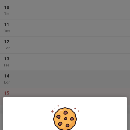
10
Tis
11
Ons
12
Tor
13
Fre
14
Lör
15
Sön
v.51
16
Mån