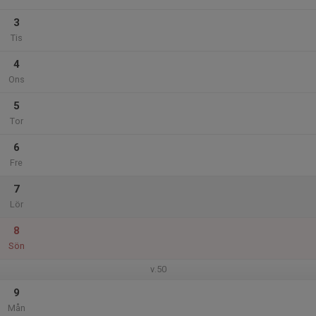
3
Tis
4
Ons
5
Tor
6
Fre
7
Lör
8
Sön
v.50
9
Mån