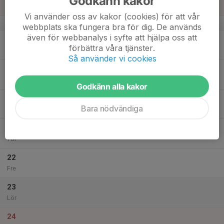
Godkänn kakor
Sön
Vi använder oss av kakor (cookies) för att vår
v.47
webbplats ska fungera bra för dig. De används
även för webbanalys i syfte att hjälpa oss att
18
förbättra våra tjänster.
Mån
Så använder vi cookies
19
Tis
Godkänn alla kakor
20
Bara nödvändiga
Ons
21
Tor
22
Fre
23
Lör
24