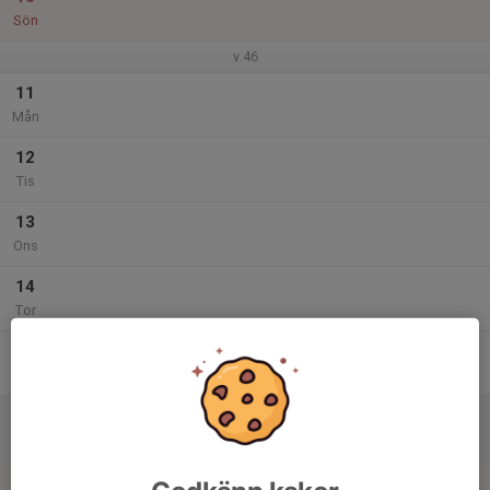
Sön
v.46
11
Mån
12
Tis
13
Ons
14
Tor
15
Fre
16
Lör
17