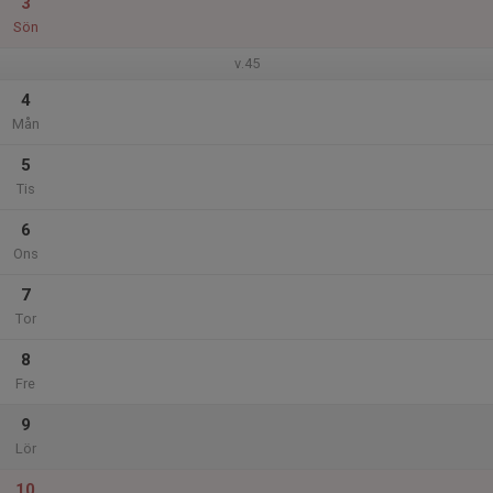
3
Sön
v.45
4
Mån
5
Tis
6
Ons
7
Tor
8
Fre
9
Lör
10