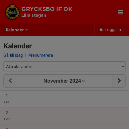
GRYCKSBO IF OK
Lilla stugan
Logga in
Kalender
Kalender
Gå till idag
|
Prenumerera
November 2024
1
Fre
2
Lör