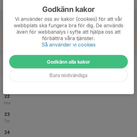
Fre
Godkänn kakor
18
Vi använder oss av kakor (cookies) för att vår
Lör
webbplats ska fungera bra för dig. De används
även för webbanalys i syfte att hjälpa oss att
19
förbättra våra tjänster.
Sön
Så använder vi cookies
v.21
20
Godkänn alla kakor
Mån
Bara nödvändiga
21
Tis
22
Ons
23
Tor
24