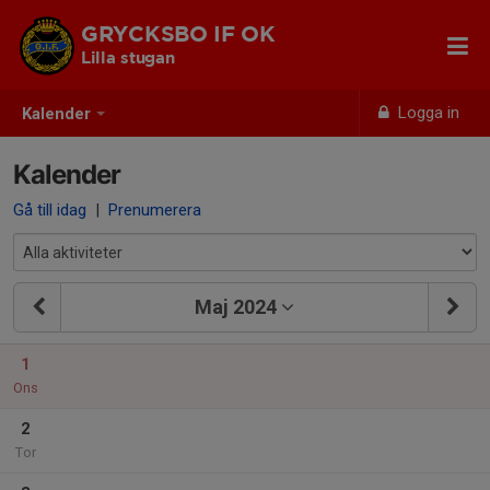
GRYCKSBO IF OK
Lilla stugan
Logga in
Kalender
Kalender
Gå till idag
|
Prenumerera
Maj 2024
1
Ons
2
Tor