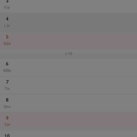
3
Fre
4
Lör
5
Sön
v.19
6
Mån
7
Tis
8
Ons
9
Tor
10