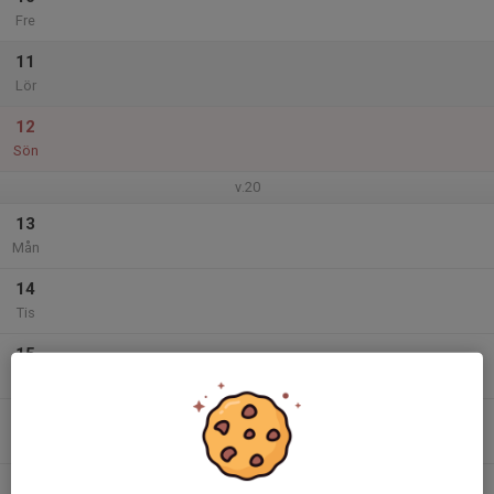
Fre
11
Lör
12
Sön
v.20
13
Mån
14
Tis
15
Ons
16
Tor
17